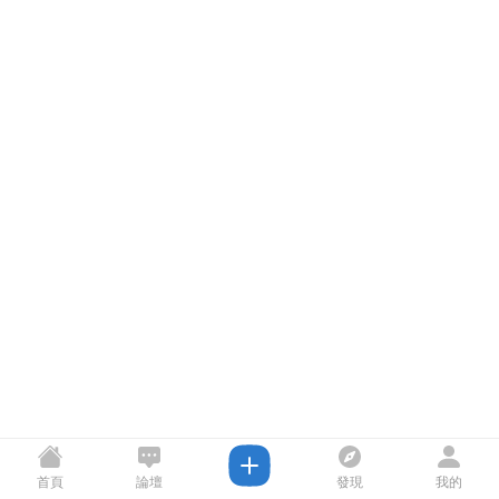
首頁
論壇
發現
我的