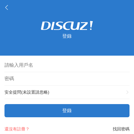
登錄
安全提問(未設置請忽略)
登錄
還沒有註冊？
找回密碼