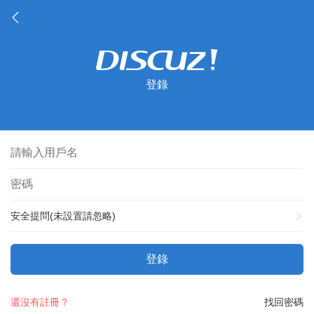
登錄
安全提問(未設置請忽略)
登錄
還沒有註冊？
找回密碼