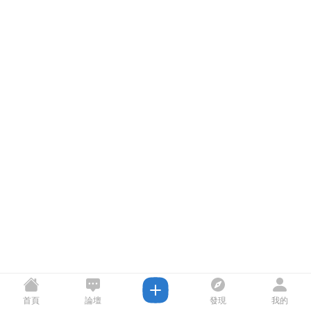
首頁
論壇
發現
我的