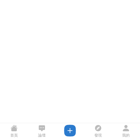
首頁
論壇
發現
我的