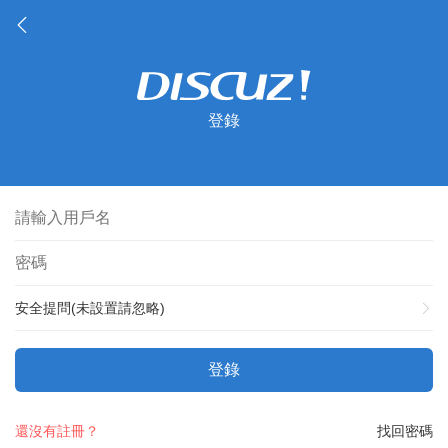
登錄
安全提問(未設置請忽略)
登錄
還沒有註冊？
找回密碼