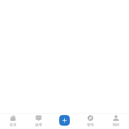
首頁
論壇
發現
我的