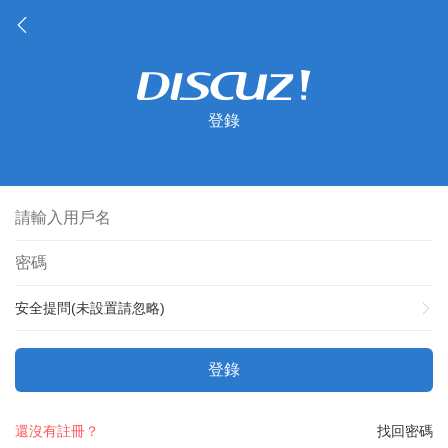
登錄
安全提問(未設置請忽略)
登錄
還沒有註冊？
找回密碼