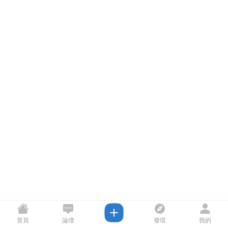
首頁
論壇
發現
我的