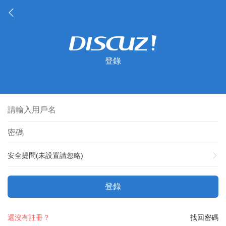
登錄
安全提問(未設置請忽略)
登錄
還沒有註冊？
找回密碼