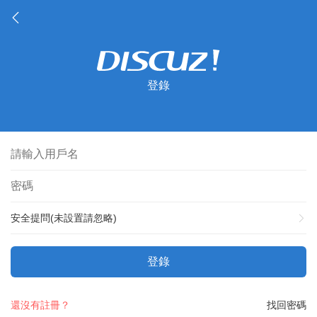
登錄
安全提問(未設置請忽略)
登錄
還沒有註冊？
找回密碼