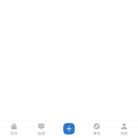
首頁
論壇
發現
我的