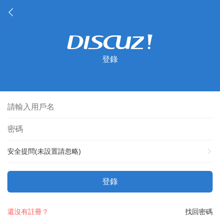
登錄
安全提問(未設置請忽略)
登錄
還沒有註冊？
找回密碼