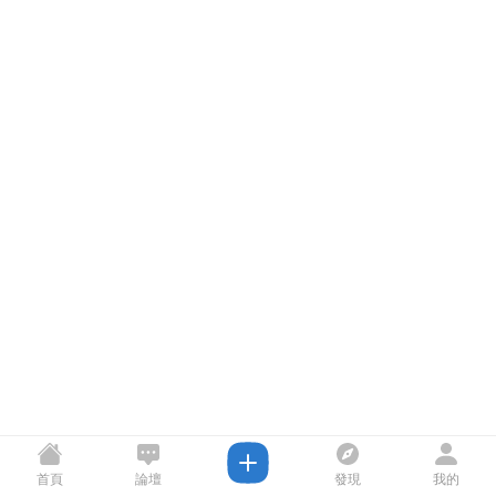
首頁
論壇
發現
我的