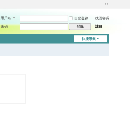
切
換
用戶名
自動登錄
找回密碼
到
寬
密碼
註冊
登錄
版
快捷導航