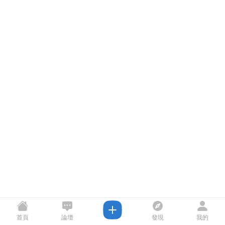
首頁
論壇
發現
我的