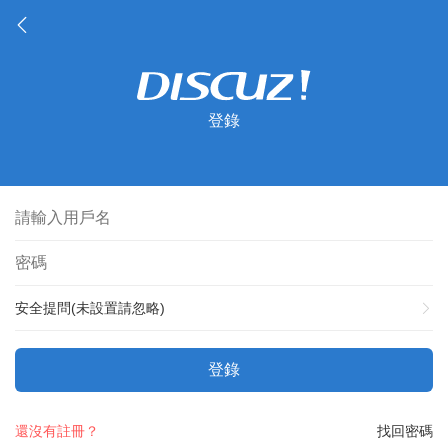
登錄
安全提問(未設置請忽略)
登錄
還沒有註冊？
找回密碼