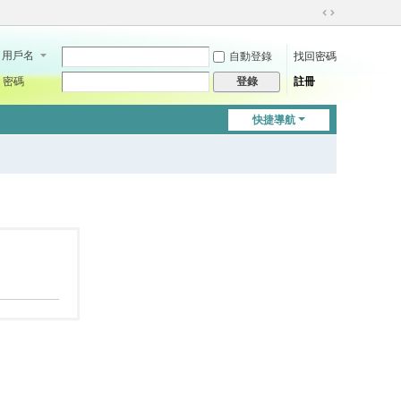
切
換
用戶名
自動登錄
找回密碼
到
寬
密碼
註冊
登錄
版
快捷導航