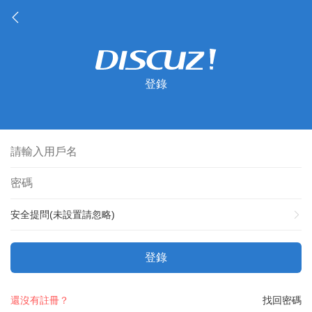
登錄
安全提問(未設置請忽略)
登錄
還沒有註冊？
找回密碼