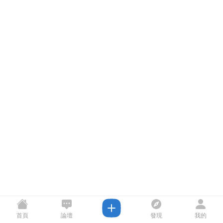
首頁
論壇
發現
我的