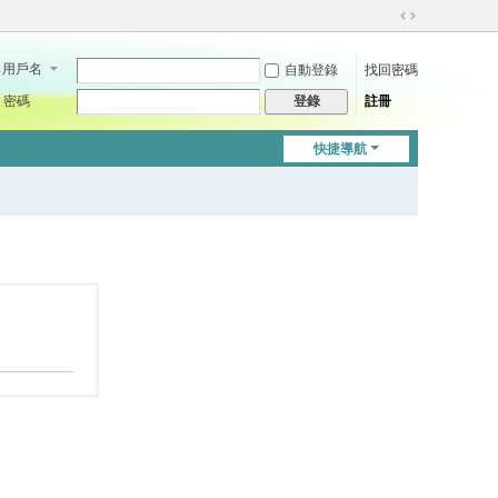
切
換
用戶名
自動登錄
找回密碼
到
寬
密碼
註冊
登錄
版
快捷導航