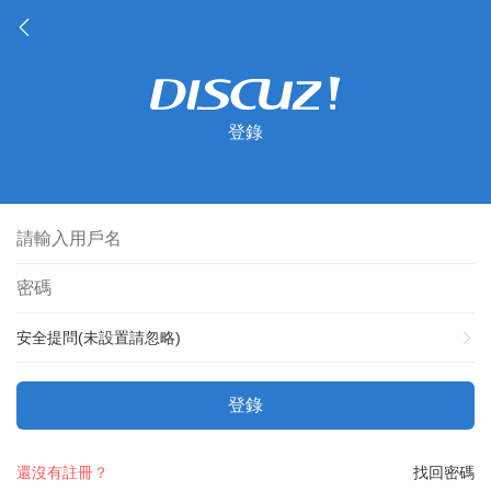
登錄
安全提問(未設置請忽略)
登錄
還沒有註冊？
找回密碼