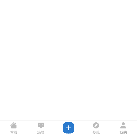
首頁
論壇
發現
我的