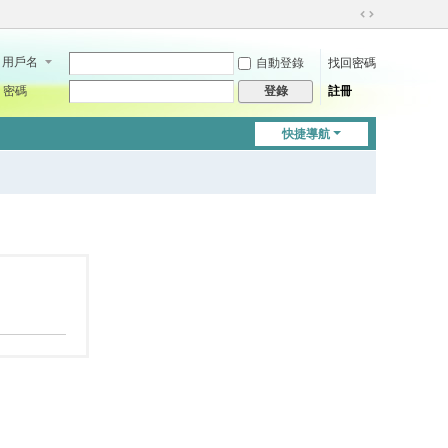
切
換
用戶名
自動登錄
找回密碼
到
寬
密碼
註冊
登錄
版
快捷導航