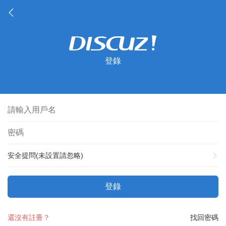
登錄
安全提問(未設置請忽略)
登錄
還沒有註冊？
找回密碼