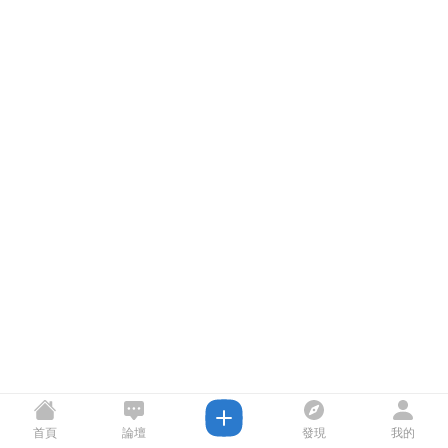
首頁
論壇
發現
我的