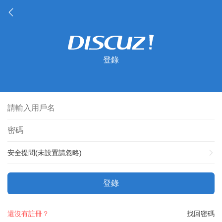
登錄
安全提問(未設置請忽略)
登錄
還沒有註冊？
找回密碼