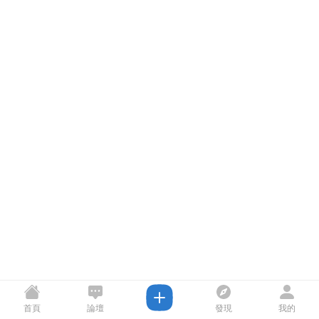
首頁
論壇
發現
我的