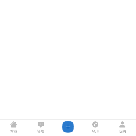
首頁
論壇
發現
我的