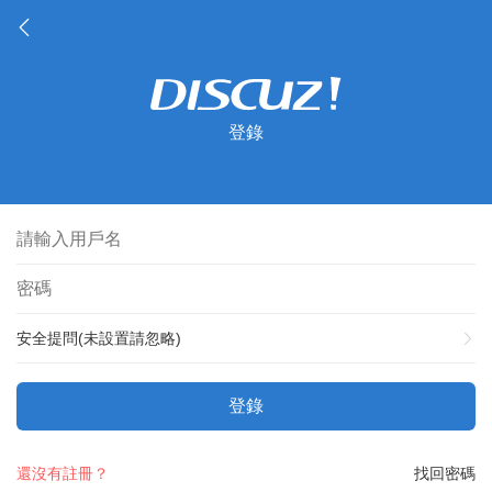
登錄
安全提問(未設置請忽略)
登錄
還沒有註冊？
找回密碼