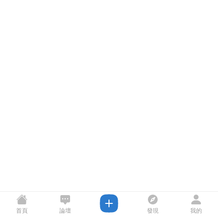
首頁
論壇
發現
我的