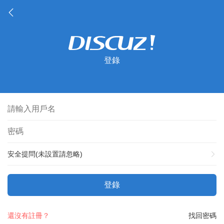
登錄
安全提問(未設置請忽略)
登錄
還沒有註冊？
找回密碼