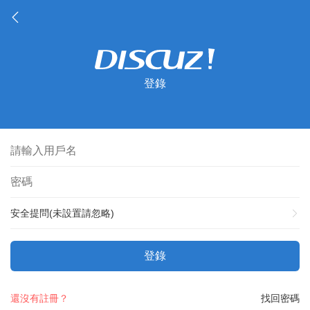
登錄
安全提問(未設置請忽略)
登錄
還沒有註冊？
找回密碼