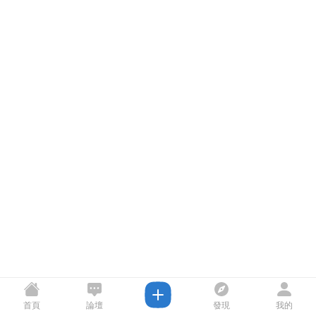
首頁
論壇
發現
我的