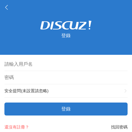
登錄
安全提問(未設置請忽略)
登錄
還沒有註冊？
找回密碼