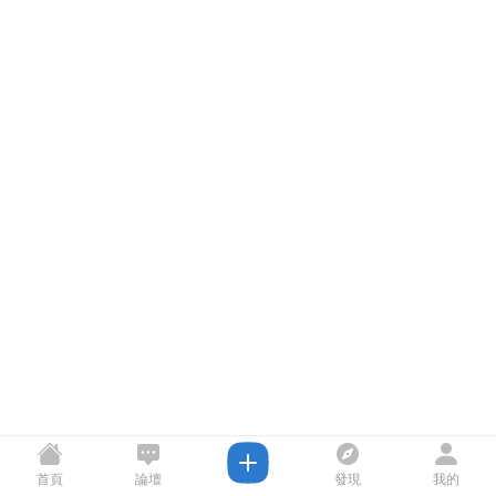
首頁
論壇
發現
我的