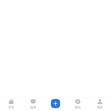
首頁
論壇
發現
我的