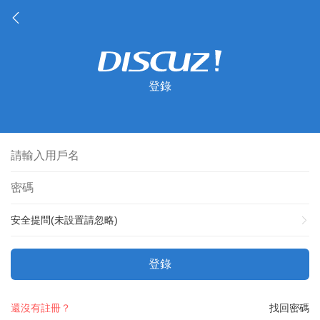
登錄
安全提問(未設置請忽略)
登錄
還沒有註冊？
找回密碼