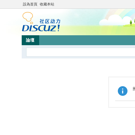
設為首頁
收藏本站
論壇