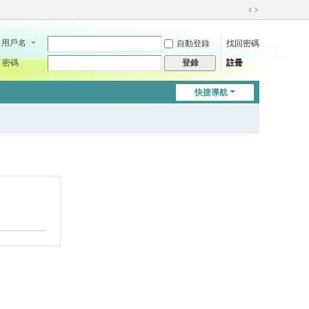
切
換
用戶名
自動登錄
找回密碼
到
寬
密碼
註冊
登錄
版
快捷導航