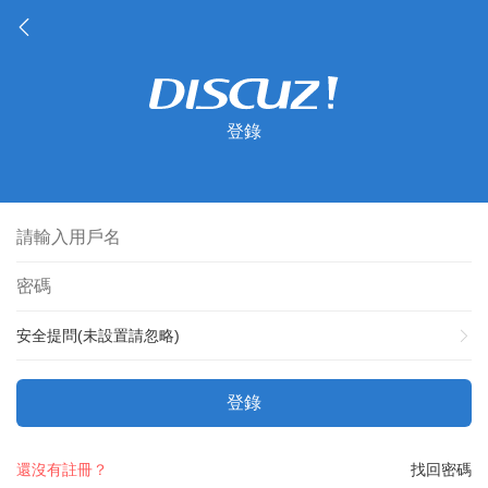
登錄
安全提問(未設置請忽略)
登錄
還沒有註冊？
找回密碼