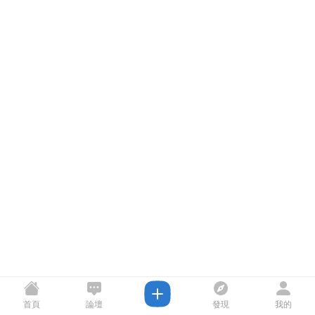
首頁
論壇
發現
我的