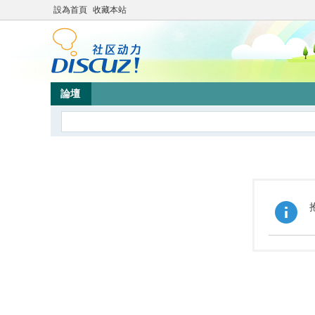
設為首頁
收藏本站
論壇