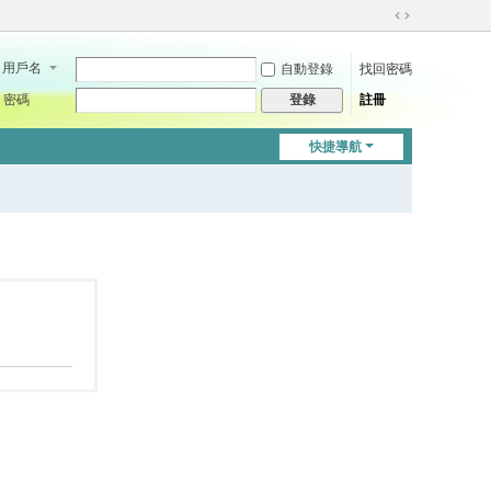
切
換
用戶名
自動登錄
找回密碼
到
寬
密碼
註冊
登錄
版
快捷導航