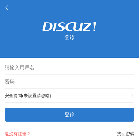
登錄
安全提問(未設置請忽略)
登錄
還沒有註冊？
找回密碼