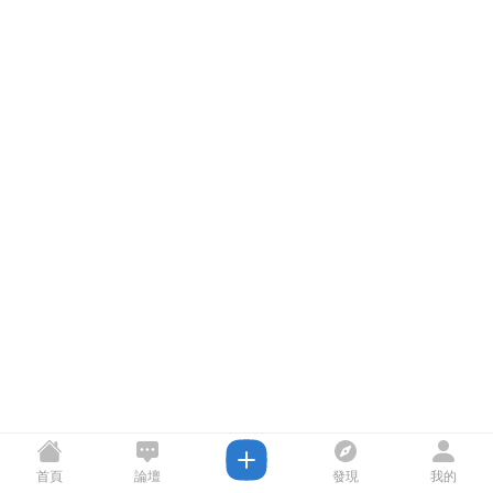
首頁
論壇
發現
我的