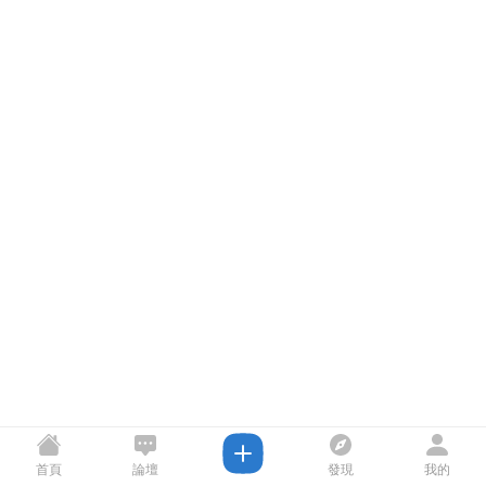
首頁
論壇
發現
我的