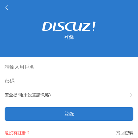
登錄
安全提問(未設置請忽略)
登錄
還沒有註冊？
找回密碼