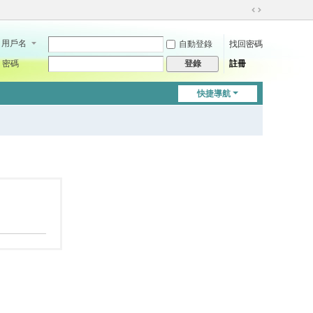
切
換
用戶名
自動登錄
找回密碼
到
寬
密碼
註冊
登錄
版
快捷導航