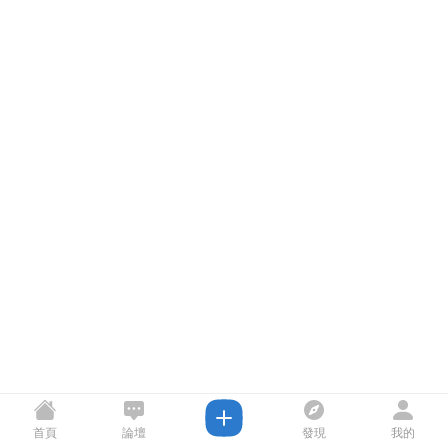
首頁
論壇
發現
我的