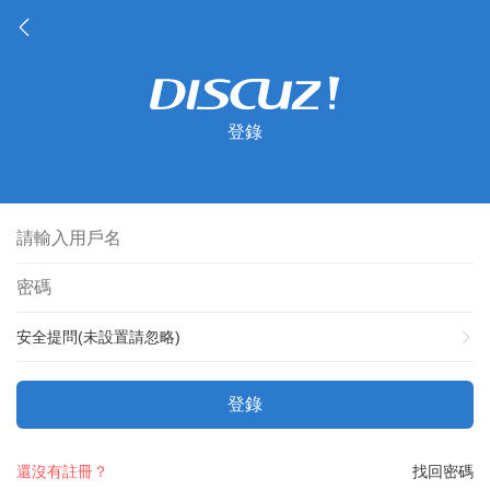
登錄
安全提問(未設置請忽略)
登錄
還沒有註冊？
找回密碼