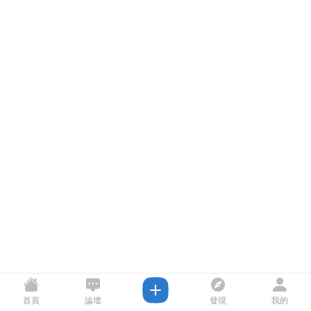
首頁
論壇
發現
我的