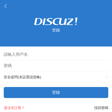
登錄
安全提問(未設置請忽略)
登錄
還沒有註冊？
找回密碼