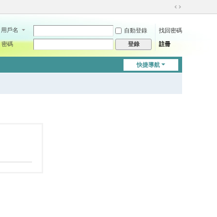
切
換
用戶名
自動登錄
找回密碼
到
寬
密碼
註冊
登錄
版
快捷導航