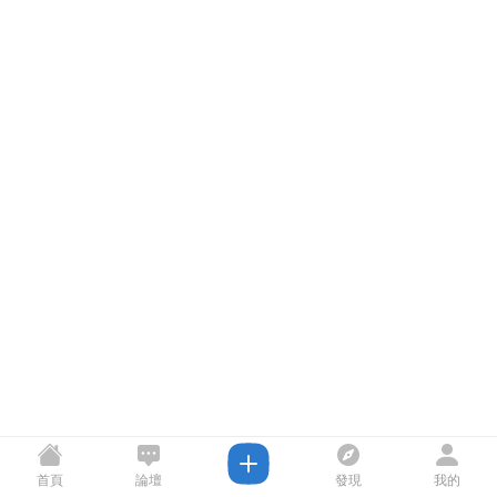
首頁
論壇
發現
我的