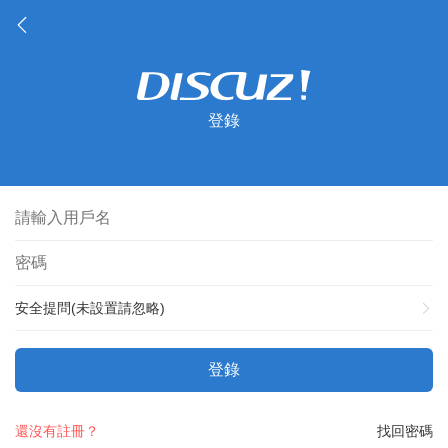
登錄
安全提問(未設置請忽略)
登錄
還沒有註冊？
找回密碼