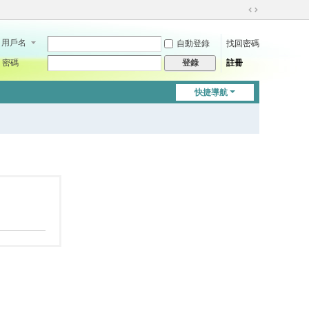
切
換
用戶名
自動登錄
找回密碼
到
寬
密碼
註冊
登錄
版
快捷導航