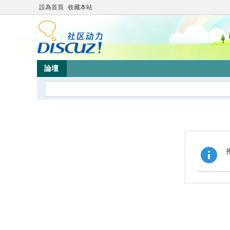
設為首頁
收藏本站
論壇