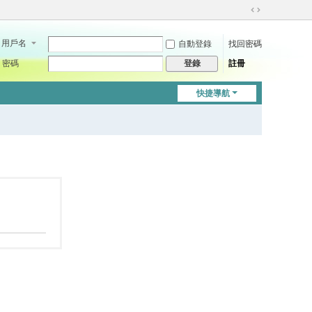
切
換
用戶名
自動登錄
找回密碼
到
寬
密碼
註冊
登錄
版
快捷導航