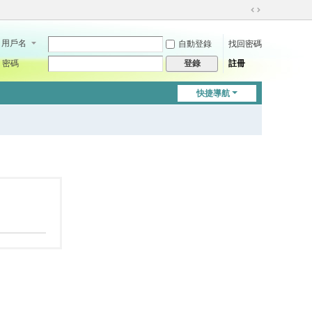
切
換
用戶名
自動登錄
找回密碼
到
寬
密碼
註冊
登錄
版
快捷導航