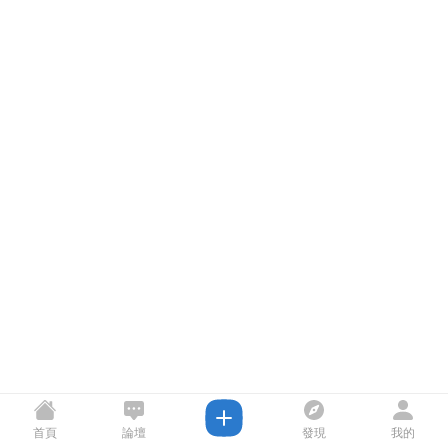
首頁
論壇
發現
我的