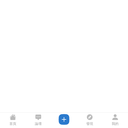
首頁
論壇
發現
我的