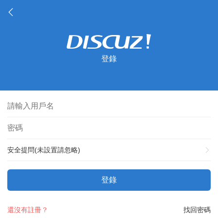
登錄
安全提問(未設置請忽略)
登錄
還沒有註冊？
找回密碼