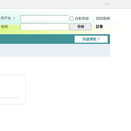
切
換
用戶名
自動登錄
找回密碼
到
寬
密碼
註冊
登錄
版
快捷導航