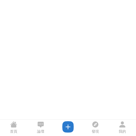
首頁
論壇
發現
我的