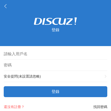
登錄
安全提問(未設置請忽略)
登錄
還沒有註冊？
找回密碼