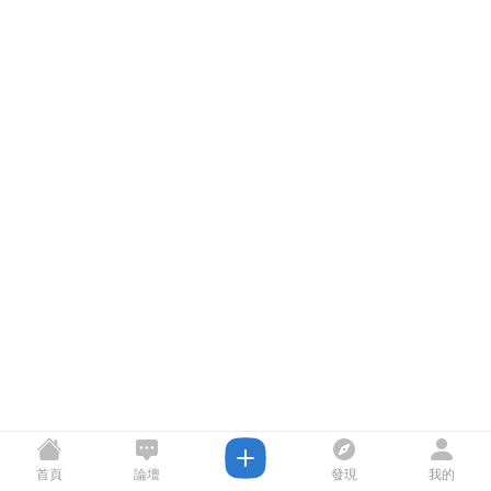
首頁
論壇
發現
我的