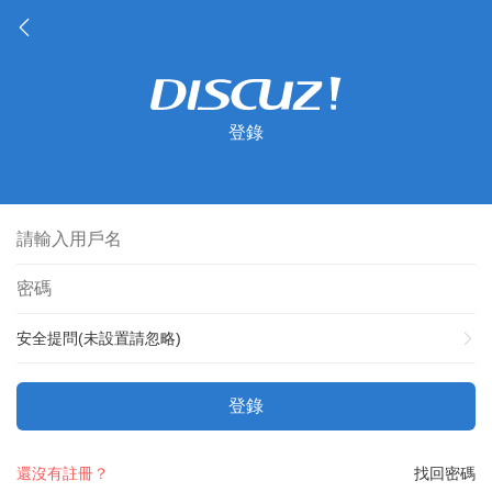
登錄
安全提問(未設置請忽略)
登錄
還沒有註冊？
找回密碼