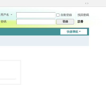
切
換
用戶名
自動登錄
找回密碼
到
寬
密碼
註冊
登錄
版
快捷導航