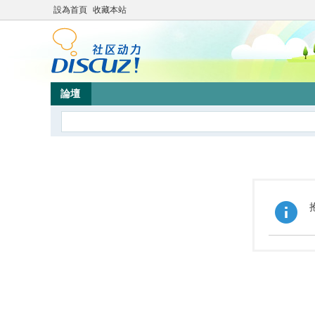
設為首頁
收藏本站
論壇