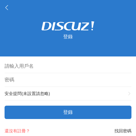
登錄
安全提問(未設置請忽略)
登錄
還沒有註冊？
找回密碼