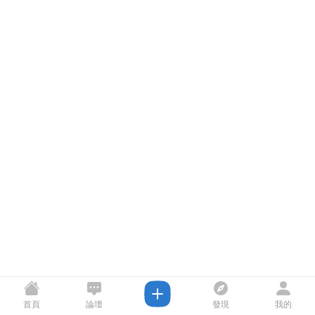
首頁
論壇
發現
我的