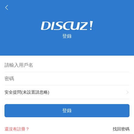
登錄
安全提問(未設置請忽略)
登錄
還沒有註冊？
找回密碼