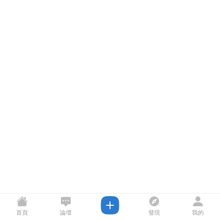
首頁
論壇
發現
我的