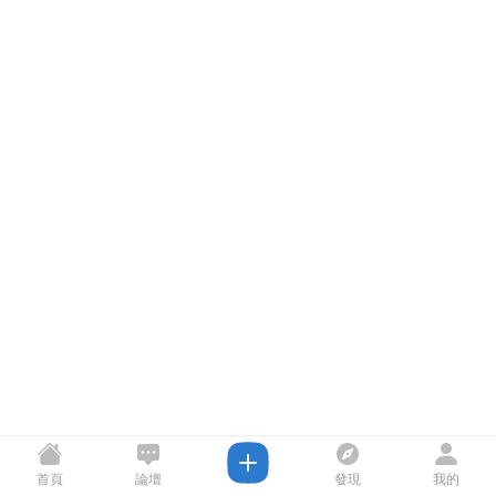
首頁
論壇
發現
我的