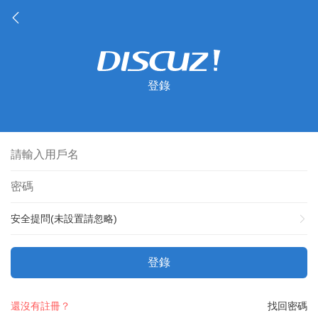
登錄
安全提問(未設置請忽略)
登錄
還沒有註冊？
找回密碼