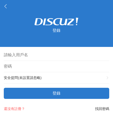
登錄
安全提問(未設置請忽略)
登錄
還沒有註冊？
找回密碼