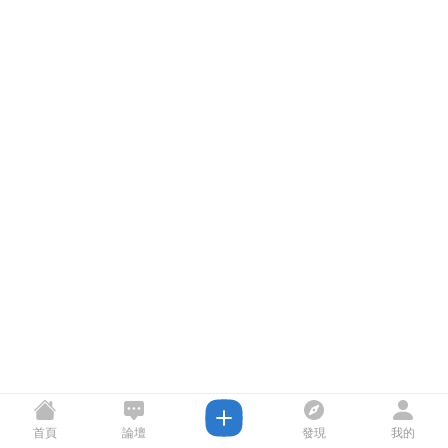
首頁
論壇
發現
我的