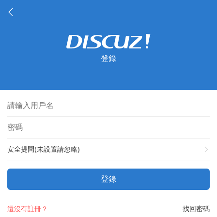
登錄
安全提問(未設置請忽略)
登錄
還沒有註冊？
找回密碼