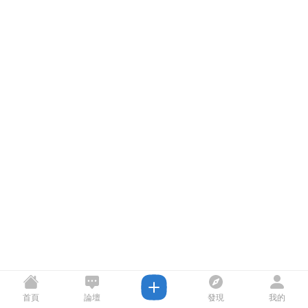
首頁
論壇
發現
我的