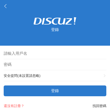
登錄
安全提問(未設置請忽略)
登錄
還沒有註冊？
找回密碼