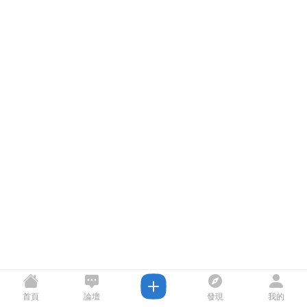
首頁
論壇
發現
我的