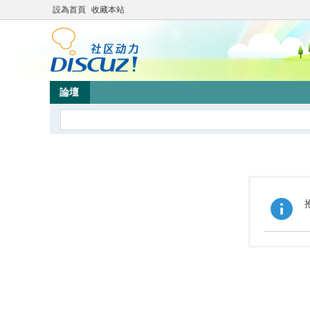
設為首頁
收藏本站
論壇