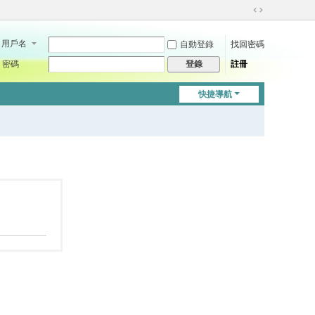
切
換
用戶名
自動登錄
找回密碼
到
寬
密碼
註冊
登錄
版
快捷導航