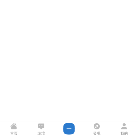
首頁
論壇
發現
我的