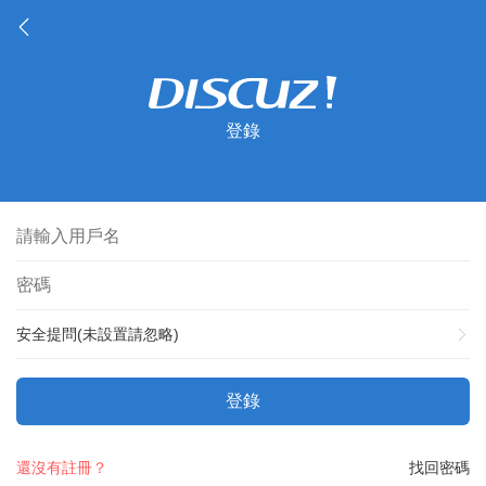
登錄
安全提問(未設置請忽略)
登錄
還沒有註冊？
找回密碼