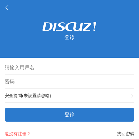
登錄
安全提問(未設置請忽略)
登錄
還沒有註冊？
找回密碼