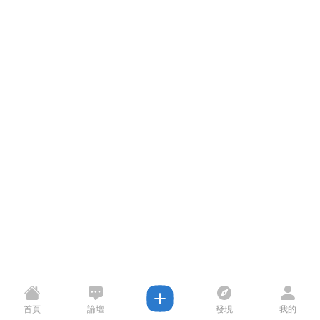
首頁
論壇
發現
我的