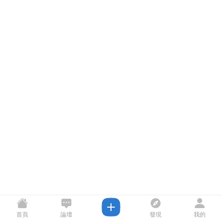
首頁
論壇
發現
我的