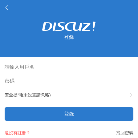
登錄
安全提問(未設置請忽略)
登錄
還沒有註冊？
找回密碼